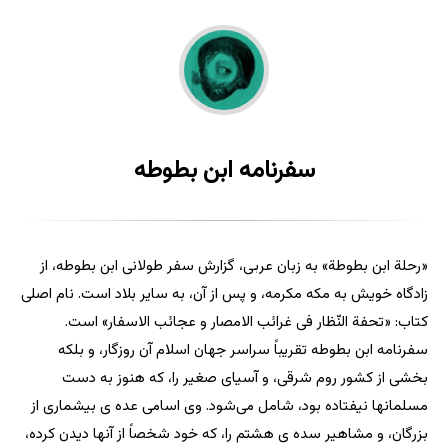
سفرنامه ابن بطوطه
«رحلة ابن بطوطة» به زبان عربى، گزارش سفر طولانى ابن بطوطه، از
زادگاه خویش به مكه مكرمه، و پس از آن، به سایر بلاد است‌. نام اصلى
كتاب: «تحفة النّظار فى غرائب الامصار و عجائب الاسفار» است.
سفرنامه ابن‌ بطوطه تقریباً سراسر جهان اسلام آن روزگار، و بلكه
بخشى از كشور روم شرقى، و آسیاى صغیر را، كه هنوز به دست
مسلمانها نیفتاده بود، شامل مى‌شود. وی اسامى عده ی بیشمارى از
بزرگان، و مشاهیر سده ی هشتم را، كه خود شخصاً از آنها دیدن كرده،